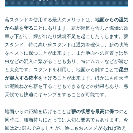
薪スタンドを使用する最大のメリットは、
地面からの湿気
から薪を守ること
にあります。薪が湿気を含むと燃焼の効
率が下がり、煙が出たり燃焼不足を起こしたりします。薪
スタンド、特に高い薪スタンドは通気を確保し、薪の状態
をベストに保つことが出来ます。また地面への直置きは昆
虫などの混入に繋がることもあり、特にムカデなどが潜む
と大変です。スタンドを利用し、地面から離すことで
昆虫
が混入する確率を下げる
ことが出来ます。ほかにも雨天時
の泥跳ねから薪を守ることもできるなどの効果もあり、悪
天候でも快適にキャンプをすることが可能です。
地面からの距離を広げることは
薪の状態を最高に保つ
のと
同時に、腰痛持ちにとっては大切な要素でもあります。今
回は2つ選んでみましたが、他にもおススメがあれば教え